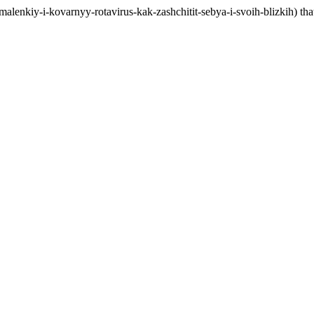
malenkiy-i-kovarnyy-rotavirus-kak-zashchitit-sebya-i-svoih-blizkih) t